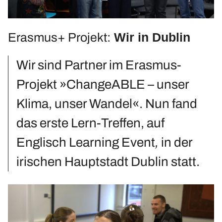
Upcycling-Beutel
Presse
Wir in Dublin
Erasmus+ Projekt:
»Energie-Beratung«
Energie-Karten-Set
Wir sind Partner im Erasmus-
Energie-Workshops und Beratung
Projekt »ChangeABLE – unser
Offene Energie-Sprechstunde
Klima, unser Wandel«. Nun fand
Energie-Exkursionen
das erste Lern-Treffen, auf
ChangeABLE
ChangeABLE Befragung
Englisch Learning Event
,
in der
ChangeABLE Partner
irischen Hauptstadt Dublin statt.