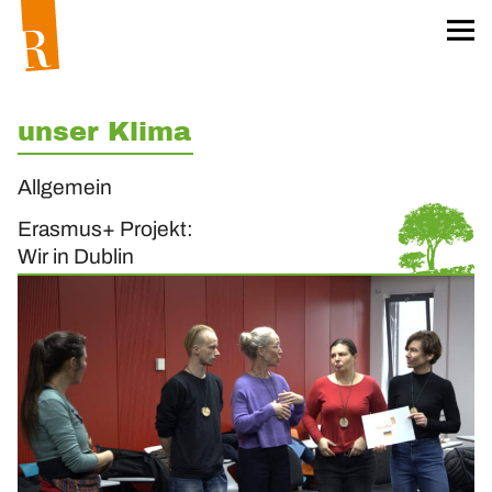
Startseite
Für unser Klima
Worum geht’s?
unser Klima
Das Team
Allgemein
Projekt »unser Klima«
Erasmus+ Projekt:
Klima-Aktionskarten
Wir in Dublin
Klima-Workshops
Klima-Exkursionen
Heftreihe »unser Klima«
Hefte bestellen
Materialien
Öko-Wörterbuch