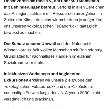
Unser Verein die reha e.v., der über 500 Menschen
Upcycling-Beutel
mit Behinderungen betreut
, verfolgt in allen Bereichen
Presse
das Anliegen, achtsam mit Ressourcen umzugehen. In
Zeiten der Klimakrise sind wir mehr denn je aufgerufen,
»Energie-Beratung«
uns unseren »ökologischen Fußabdruck« tagtäglich
Energie-Karten-Set
bewusst zu machen.
Energie-Workshops und Beratung
Offene Energie-Sprechstunde
Der Schutz unserer Umwelt
und der Natur setzt
Wissen voraus. Wir wollen Menschen mit Behinderung
Energie-Exkursionen
Grundlagen für nachhaltiges Handeln im eigenen
ChangeABLE
Sozialraum vermitteln.
ChangeABLE Befragung
In inklusiven Workshops und begleiteten
ChangeABLE Partner
Exkursionen
erklären wir unsere Zielgruppe den
»ökologischen Fußabdruck« und die »17 Ziele für
nachhaltige Entwicklung« der UN-Agenda 2030 leicht
verständlich und praxisnah.