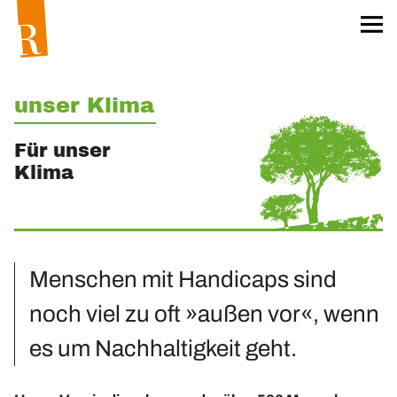
Startseite
Für unser Klima
Worum geht’s?
unser Klima
Das Team
Für unser
Projekt »unser Klima«
Klima
Klima-Aktionskarten
Klima-Workshops
Klima-Exkursionen
Menschen mit Handicaps sind
Heftreihe »unser Klima«
noch viel zu oft »außen vor«, wenn
Hefte bestellen
Materialien
es um Nachhaltigkeit geht.
Öko-Wörterbuch