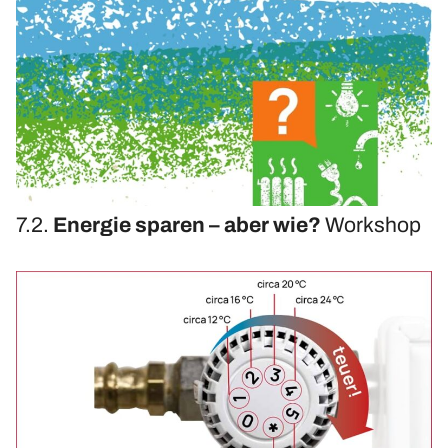
Upcycling-Beutel
Presse
»Energie-Beratung«
Energie-Karten-Set
Energie-Workshops und Beratung
Offene Energie-Sprechstunde
Energie-Exkursionen
7.2.
Energie sparen – aber wie?
Workshop
ChangeABLE
ChangeABLE Befragung
ChangeABLE Partner