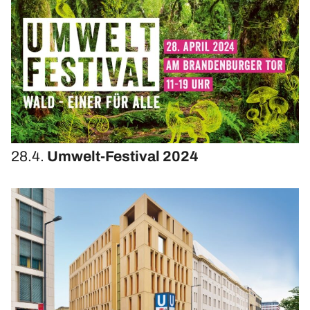
Upcycling-Beutel
Presse
»Energie-Beratung«
Energie-Karten-Set
Energie-Workshops und Beratung
Offene Energie-Sprechstunde
Energie-Exkursionen
28.4.
Umwelt-Festival 2024
ChangeABLE
ChangeABLE Befragung
ChangeABLE Partner