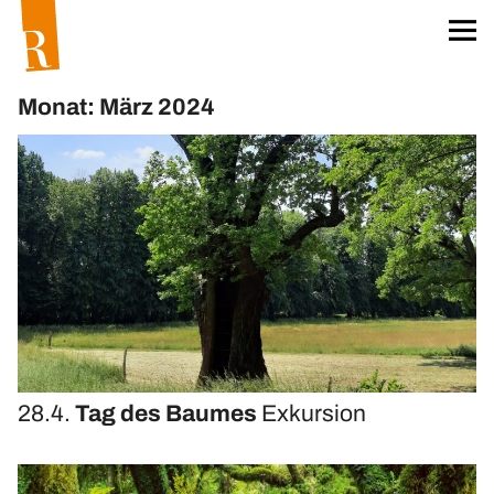
Startseite
Für unser Klima
Monat: März 2024
Worum geht’s?
Das Team
Projekt »unser Klima«
Klima-Aktionskarten
Klima-Workshops
Klima-Exkursionen
Heftreihe »unser Klima«
Hefte bestellen
28.4.
Tag des Baumes
Exkursion
Materialien
Öko-Wörterbuch