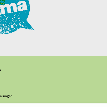
v.
z
ellungen