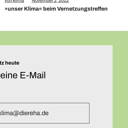
von klima
November 2, 2022
»unser Klima« beim Vernetzungstreffen
tz heute
 eine E-Mail
klima@diereha.de