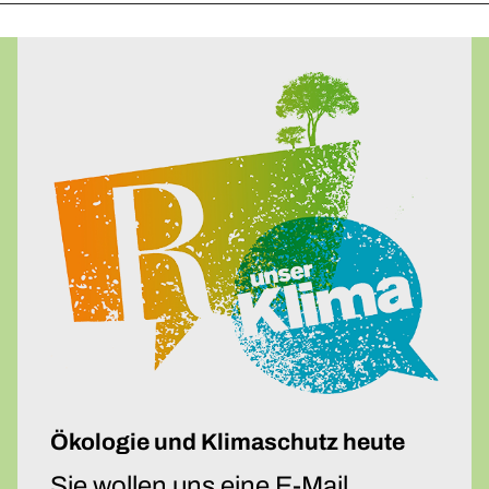
Upcycling-Beutel
Presse
»Energie-Beratung«
Energie-Karten-Set
Energie-Workshops und Beratung
Offene Energie-Sprechstunde
Energie-Exkursionen
ChangeABLE
ChangeABLE Befragung
ChangeABLE Partner
Ökologie und Klimaschutz heute
Sie wollen uns eine E-Mail