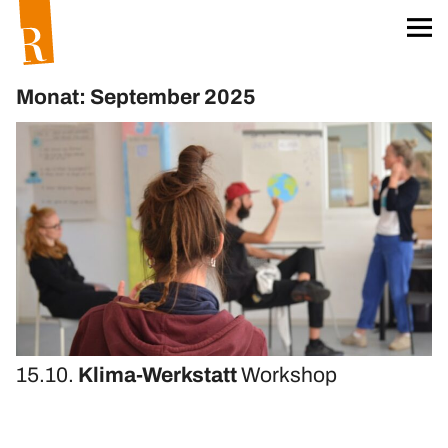
Startseite
Für unser Klima
Monat: September 2025
Worum geht’s?
Das Team
Projekt »unser Klima«
Klima-Aktionskarten
Klima-Workshops
Klima-Exkursionen
Heftreihe »unser Klima«
Hefte bestellen
15.10.
Klima-Werkstatt
Workshop
Materialien
Öko-Wörterbuch