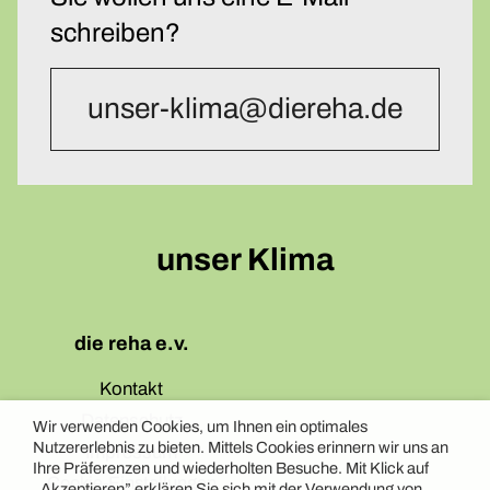
schreiben?
unser-klima@diereha.de
unser Klima
die reha e.v.
Kontakt
Datenschutz
Wir verwenden Cookies, um Ihnen ein optimales
Nutzererlebnis zu bieten. Mittels Cookies erinnern wir uns an
Impressum
Ihre Präferenzen und wiederholten Besuche. Mit Klick auf
Cookie-Einstellungen
„Akzeptieren” erklären Sie sich mit der Verwendung von