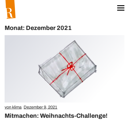
Startseite
Für unser Klima
Monat: Dezember 2021
Worum geht’s?
Das Team
Projekt »unser Klima«
Klima-Aktionskarten
Klima-Workshops
Klima-Exkursionen
Heftreihe »unser Klima«
Hefte bestellen
von klima
Dezember 9, 2021
Materialien
Mitmachen: Weihnachts-Challenge!
Öko-Wörterbuch