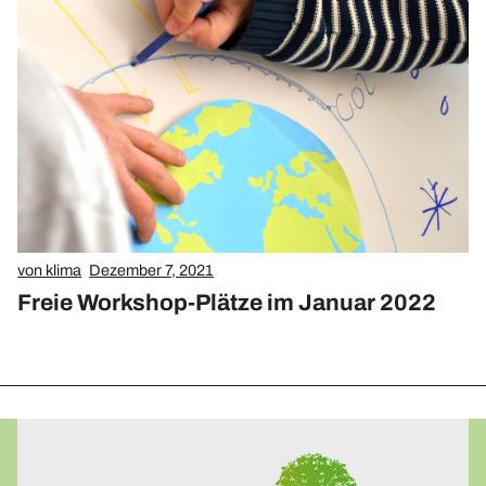
Upcycling-Beutel
Presse
»Energie-Beratung«
Energie-Karten-Set
Energie-Workshops und Beratung
Offene Energie-Sprechstunde
Energie-Exkursionen
ChangeABLE
von klima
Dezember 7, 2021
Freie Workshop-Plätze im Januar 2022
ChangeABLE Befragung
ChangeABLE Partner