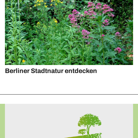
Upcycling-Beutel
Presse
»Energie-Beratung«
Energie-Karten-Set
Energie-Workshops und Beratung
Offene Energie-Sprechstunde
Energie-Exkursionen
Berliner Stadtnatur entdecken
ChangeABLE
ChangeABLE Befragung
ChangeABLE Partner