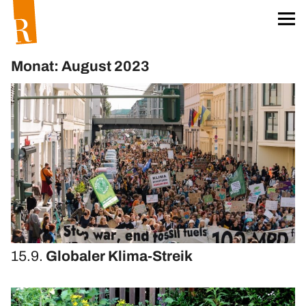
Startseite
Für unser Klima
Monat: August 2023
Worum geht’s?
Das Team
Projekt »unser Klima«
Klima-Aktionskarten
Klima-Workshops
Klima-Exkursionen
Heftreihe »unser Klima«
Hefte bestellen
15.9.
Globaler Klima-Streik
Materialien
Öko-Wörterbuch