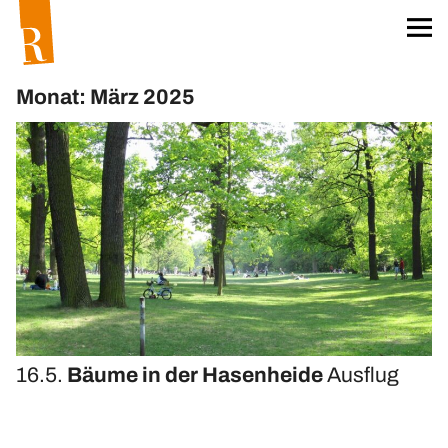
Startseite
Für unser Klima
Monat: März 2025
Worum geht’s?
Das Team
Projekt »unser Klima«
Klima-Aktionskarten
Klima-Workshops
Klima-Exkursionen
Heftreihe »unser Klima«
Hefte bestellen
16.5.
Bäume in der Hasenheide
Ausflug
Materialien
Öko-Wörterbuch