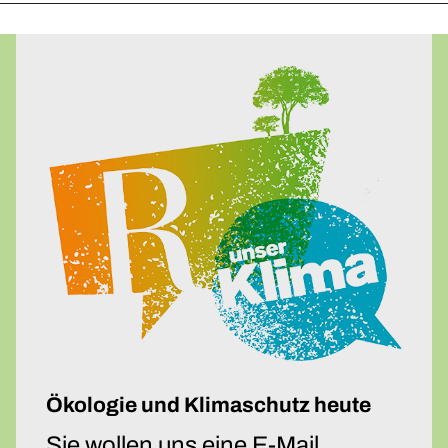
Upcycling-Beutel
Presse
»Energie-Beratung«
Energie-Karten-Set
Energie-Workshops und Beratung
Offene Energie-Sprechstunde
Energie-Exkursionen
ChangeABLE
ChangeABLE Befragung
ChangeABLE Partner
Ökologie und Klimaschutz heute
Sie wollen uns eine E-Mail