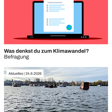
Upcycling-Beutel
Presse
»Energie-Beratung«
Energie-Karten-Set
Energie-Workshops und Beratung
Offene Energie-Sprechstunde
Was denkst du zum Klimawandel?
Energie-Exkursionen
Befragung
ChangeABLE
ChangeABLE Befragung
Aktuelles | 24.6.2026
ChangeABLE Partner