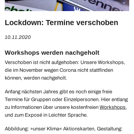
Upcycling-Beutel
Presse
Lockdown: Termine verschoben
»Energie-Beratung«
Energie-Karten-Set
10.11.2020
Energie-Workshops und Beratung
Workshops werden nachgeholt
Offene Energie-Sprechstunde
Verschoben ist nicht aufgehoben: Unsere Workshops,
Energie-Exkursionen
die im November wegen Corona nicht stattfinden
ChangeABLE
können, werden nachgeholt.
ChangeABLE Befragung
Anfang nächsten Jahres gibt es noch einige freie
ChangeABLE Partner
Termine für Gruppen oder Einzelpersonen. Hier entlang
zu Informationen über unsere kostenfreien
Workshops
,
und zum Exposé in Leichter Sprache.
Abbildung: »unser Klima« Aktionskarten, Gestaltung: