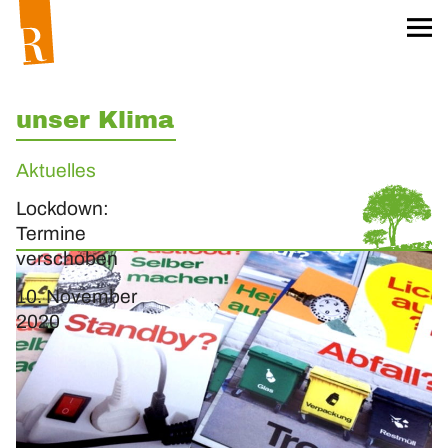
Startseite
Für unser Klima
Worum geht’s?
unser Klima
Das Team
Aktuelles
Projekt »unser Klima«
Lockdown:
Klima-Aktionskarten
Termine
Klima-Workshops
verschoben
Klima-Exkursionen
10. November
2020
Heftreihe »unser Klima«
Hefte bestellen
Materialien
Öko-Wörterbuch