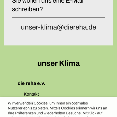
Sie wollen uns eine E-Mail
schreiben?
unser-klima@diereha.de
unser Klima
die reha e.v.
Kontakt
Datenschutz
Wir verwenden Cookies, um Ihnen ein optimales
Nutzererlebnis zu bieten. Mittels Cookies erinnern wir uns an
Impressum
Ihre Präferenzen und wiederholten Besuche. Mit Klick auf
Cookie-Einstellungen