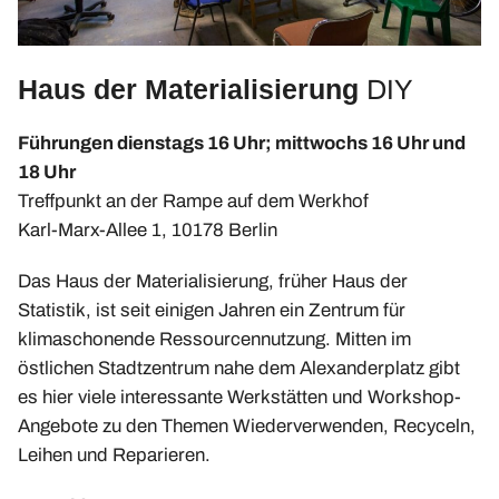
Upcycling-Beutel
Presse
Haus der Materialisierung
DIY
»Energie-Beratung«
Energie-Karten-Set
Führungen dienstags 16 Uhr; mittwochs 16 Uhr und
Energie-Workshops und Beratung
18 Uhr
Offene Energie-Sprechstunde
Treffpunkt an der Rampe auf dem Werkhof
Karl-Marx-Allee 1, 10178 Berlin
Energie-Exkursionen
ChangeABLE
Das Haus der Materialisierung, früher Haus der
Statistik, ist seit einigen Jahren ein Zentrum für
ChangeABLE Befragung
klimaschonende Ressourcennutzung. Mitten im
ChangeABLE Partner
östlichen Stadtzentrum nahe dem Alexanderplatz gibt
es hier viele interessante Werkstätten und Workshop-
Angebote zu den Themen Wiederverwenden, Recyceln,
Leihen und Reparieren.