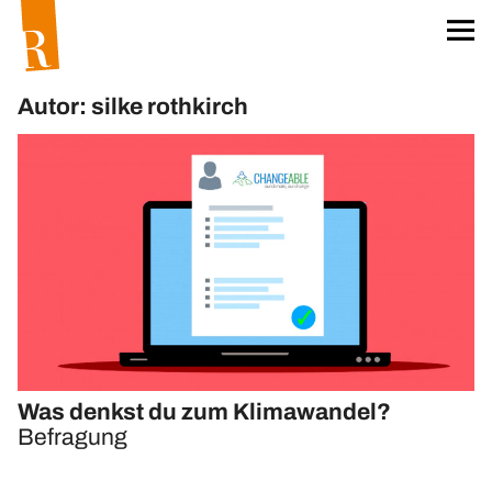
Startseite
Für unser Klima
Autor:
silke rothkirch
Worum geht’s?
Das Team
Projekt »unser Klima«
Klima-Aktionskarten
Klima-Workshops
Klima-Exkursionen
Heftreihe »unser Klima«
Hefte bestellen
Was denkst du zum Klimawandel?
Materialien
Befragung
Öko-Wörterbuch