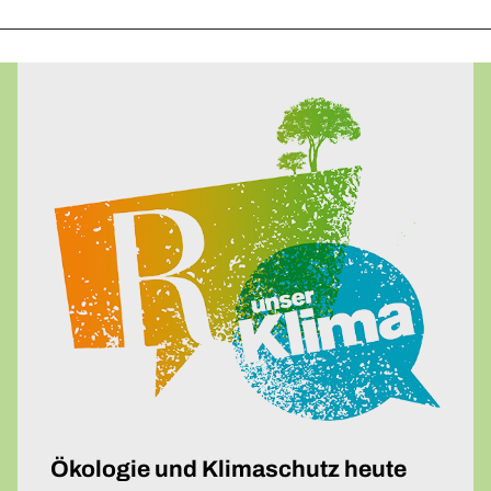
Upcycling-Beutel
Presse
»Energie-Beratung«
Energie-Karten-Set
Energie-Workshops und Beratung
Offene Energie-Sprechstunde
Energie-Exkursionen
ChangeABLE
ChangeABLE Befragung
ChangeABLE Partner
Ökologie und Klimaschutz heute