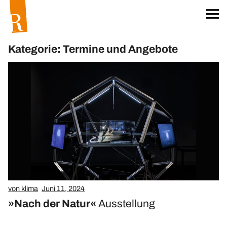
Startseite
Für unser Klima
Kategorie: Termine und Angebote
Worum geht’s?
Das Team
Projekt »unser Klima«
Klima-Aktionskarten
Klima-Workshops
Klima-Exkursionen
Heftreihe »unser Klima«
Hefte bestellen
von klima
Juni 11, 2024
Materialien
»Nach der Natur«
Ausstellung
Öko-Wörterbuch